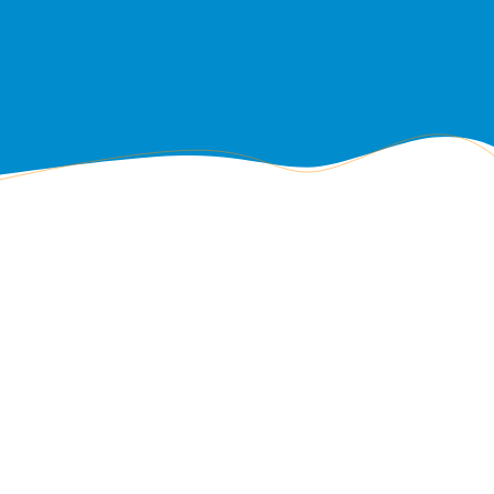
Oder online registrieren
direkt in unserem Kundenportal:
zum MEIN|PORTAL
Sie haben noch Fragen?
Hier individuellen Termin oder Rückruf vereinbaren: